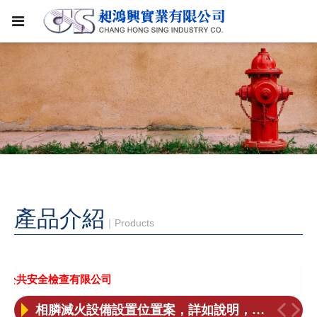
產品介紹
｜Products
倉庫自動撒水設備設計指引
倉庫自動撒水設備設 計 指引
特定工廠消防安全設備合格申辦流程研討會
《DJ獨家》台積全台遍地開花 傳雲林將蓋先進封裝廠
公共安全檢查有限公司
相膦滅火設備設置位置案，詳如說明，靖查照